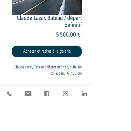
Claude Lazar, Bateau / départ
définitif
Prix
5 500,00 €
Acheter et retirer à la galerie
Claude Lazar
, Bateau / départ définitif, huile sur
toile, dim. : 61x50 cm
Devis pour livraison
© 2026 Galerie 27 Concept
27 Rue de Bourgogne, Paris
75007 FRANCE
(view map)