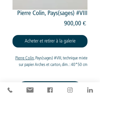
Pierre Colin, Pays(sages) #VIII
Prix
900,00 €
Acheter et retirer à la galerie
Pierre Colin
, Pays(sages) #VIII, technique mixte
sur papier Arches et carton, dim. : 40*50 cm
Devis pour livraison
© 2026 Galerie 27 Concept
27 Rue de Bourgogne, Paris
75007 FRANCE
(view map)